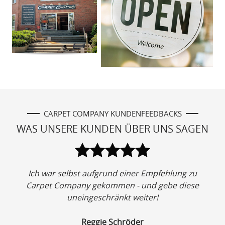
CARPET COMPANY KUNDENFEEDBACKS
WAS UNSERE KUNDEN ÜBER UNS SAGEN
t
Ich war selbst aufgrund einer Empfehlung zu
r
Carpet Company gekommen - und gebe diese
l
uneingeschränkt weiter!
V
r
a
Reggie Schröder