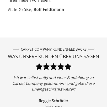
Ihrem neuen Vorhaben.
Viele Grüße,
Rolf Feldtmann
CARPET COMPANY KUNDENFEEDBACKS
WAS UNSERE KUNDEN ÜBER UNS SAGEN
t
Ich war selbst aufgrund einer Empfehlung zu
r
Carpet Company gekommen - und gebe diese
l
uneingeschränkt weiter!
V
r
a
Reggie Schröder