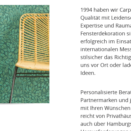
1994 haben wir Car
Qualität mit Leiden
Expertise und Rauma
Fensterdekoration si
erfolgreich im Einsa
internationalen Me
stilsicher das Richt
uns vor Ort oder lad
Ideen.
Personalisierte Ber
Partnermarken und 
mit Ihren Wünschen 
reicht von Privathäu
auch über Hamburgs 